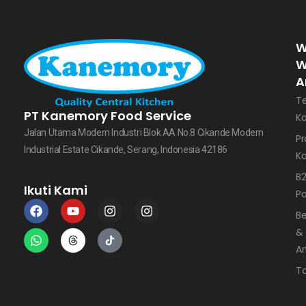
W
W
A
T
PT Kanemory Food Service
K
Jalan Utama Modern Industri Blok AA No.8 Cikande Modern
Pr
Industrial Estate Cikande, Serang, Indonesia 42186
K
B
Ikuti Kami
Pa
Be
&
Ar
T