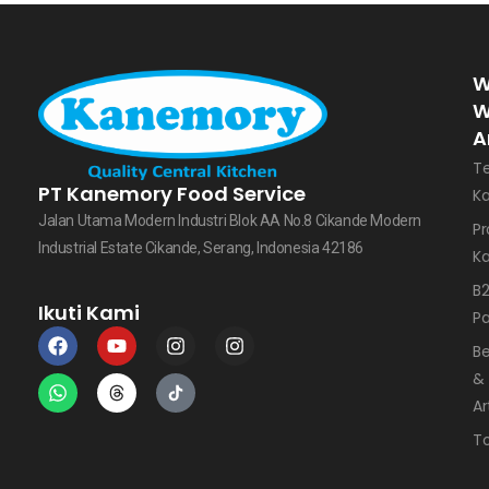
W
W
A
T
PT Kanemory Food Service
K
Jalan Utama Modern Industri Blok AA No.8 Cikande Modern
Pr
Industrial Estate Cikande, Serang, Indonesia 42186
K
B
Ikuti Kami
Pa
Be
&
Ar
T