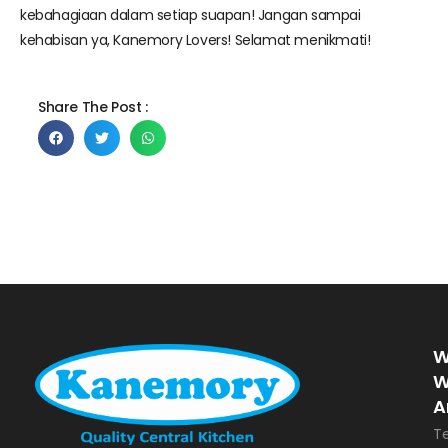
kebahagiaan dalam setiap suapan! Jangan sampai
kehabisan ya, Kanemory Lovers! Selamat menikmati!
Share The Post :
W
W
A
T