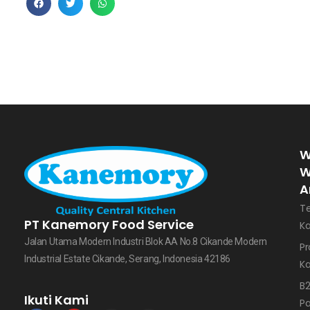
W
W
A
T
PT Kanemory Food Service
K
Jalan Utama Modern Industri Blok AA No.8 Cikande Modern
Pr
Industrial Estate Cikande, Serang, Indonesia 42186
K
B
Ikuti Kami
Pa