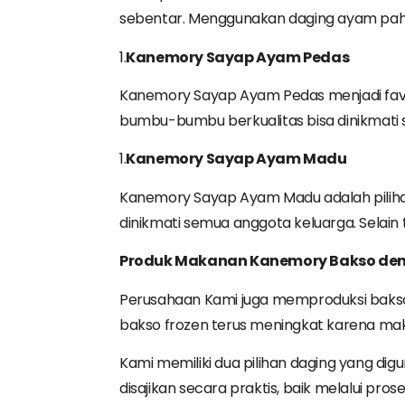
sebentar. Menggunakan daging ayam paha 
1.
Kanemory
Sayap
Ayam
Pedas
Kanemory Sayap Ayam Pedas menjadi favo
bumbu-bumbu berkualitas bisa dinikmati 
1.
Kanemory
Sayap
Ayam
Madu
Kanemory Sayap Ayam Madu adalah piliha
dinikmati semua anggota keluarga. Selain 
Produk
Makanan
Kanemory
Bakso
de
Perusahaan Kami juga memproduksi bakso 
bakso frozen terus meningkat karena maka
Kami memiliki dua pilihan daging yang d
disajikan secara praktis, baik melalui 