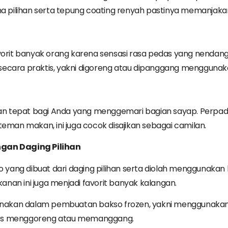
pilihan serta tepung coating renyah pastinya memanjakan
rit banyak orang karena sensasi rasa pedas yang nendang
secara praktis, yakni digoreng atau dipanggang mengguna
n tepat bagi Anda yang menggemari bagian sayap. Perpad
teman makan, ini juga cocok disajikan sebagai camilan.
ngan
Daging
Pilihan
yang dibuat dari daging pilihan serta diolah menggunaka
nan ini juga menjadi favorit banyak kalangan.
igunakan dalam pembuatan bakso frozen, yakni menggunaka
proses menggoreng atau memanggang.