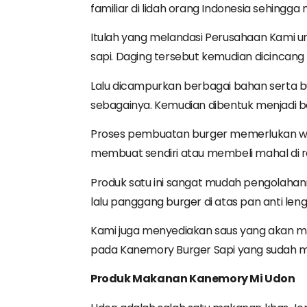
familiar di lidah orang Indonesia sehingga
Itulah yang melandasi Perusahaan Kami u
sapi. Daging tersebut kemudian dicincang
Lalu dicampurkan berbagai bahan serta bu
sebagainya. Kemudian dibentuk menjadi be
Proses pembuatan burger memerlukan waktu
membuat sendiri atau membeli mahal di re
Produk satu ini sangat mudah pengolahan
lalu panggang burger di atas pan anti l
Kami juga menyediakan saus yang akan m
pada Kanemory Burger Sapi yang sudah ma
Produk
Makanan
Kanemory
Mi
Udon