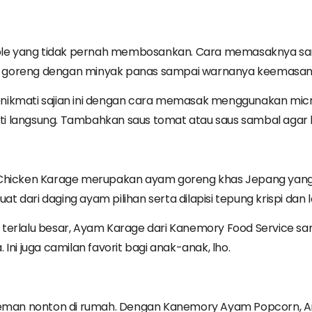
le yang tidak pernah membosankan. Cara memasaknya san
, goreng dengan minyak panas sampai warnanya keemasan
enikmati sajian ini dengan cara memasak menggunakan micr
i langsung. Tambahkan saus tomat atau saus sambal agar 
icken Karage merupakan ayam goreng khas Jepang yang d
buat dari daging ayam pilihan serta dilapisi tepung krispi dan l
 terlalu besar, Ayam Karage dari Kanemory Food Service s
 juga camilan favorit bagi anak-anak, lho.
k teman nonton di rumah. Dengan Kanemory Ayam Popcorn,