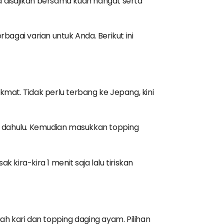
a disajikan bersama kuah hangat serta
gai varian untuk Anda. Berikut ini
mat. Tidak perlu terbang ke Jepang, kini
h dahulu. Kemudian masukkan topping
ira-kira 1 menit saja lalu tiriskan
h kari dan topping daging ayam. Pilihan