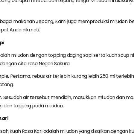
ng berupa mi tebal dari tepung terigu. Mi tebal ini biasany
agai makanan Jepang, Kami juga memproduksi mi udon berba
pat Anda nikmati.
pi
ah mi udon dengan topping daging sapi serta kuah soup nik
engan cita rasa Negeri Sakura.
. Pertama, rebus air terlebih kurang lebih 250 ml terlebi
atang.
Sesudah air tersebut mendidih, masukkan mi udon dan masak k
p dan topping pada mi udon.
Kari
sah Kuah Rasa Kari adalah mi udon yang disajikan dengan kua