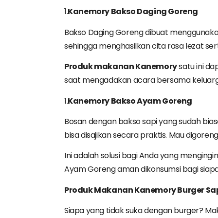
1.
Kanemory
Bakso
Daging
Goreng
Bakso Daging Goreng dibuat menggunakan 
sehingga menghasilkan cita rasa lezat se
Produk
makanan
Kanemory
satu ini d
saat mengadakan acara bersama keluarga
1.
Kanemory
Bakso
Ayam
Goreng
Bosan dengan bakso sapi yang sudah bias
bisa disajikan secara praktis. Mau digo
Ini adalah solusi bagi Anda yang mengin
Ayam Goreng aman dikonsumsi bagi siapa s
Produk
Makanan
Kanemory
Burger
Sa
Siapa yang tidak suka dengan burger? Mak