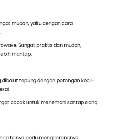
gat mudah, yaitu dengan cara
.
owave. Sangat praktis dan mudah,
lebih mantap.
ibalut tepung dengan potongan kecil-
ezat.
angat cocok untuk menemani santap siang
 Anda hanya perlu menggorengnya