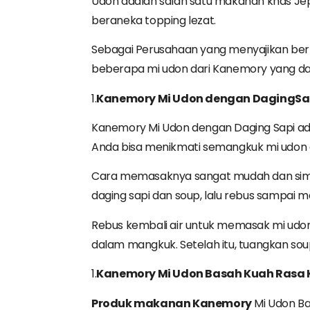
Udon adalah salah satu makanan khas Jepa
beraneka topping lezat.
Sebagai Perusahaan yang menyajikan berb
beberapa mi udon dari Kanemory yang da
1.
Kanemory
Mi
Udon
dengan
Daging
Sa
Kanemory Mi Udon dengan Daging Sapi adal
Anda bisa menikmati semangkuk mi udon d
Cara memasaknya sangat mudah dan simple
daging sapi dan soup, lalu rebus sampai m
Rebus kembali air untuk memasak mi udon. 
dalam mangkuk. Setelah itu, tuangkan sou
1.
Kanemory
Mi
Udon
Basah
Kuah
Rasa 
Produk
makanan
Kanemory
Mi Udon Ba