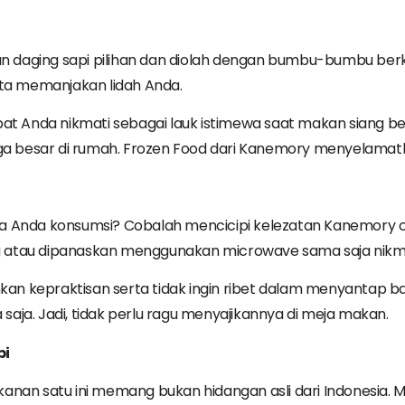
daging sapi pilihan dan diolah dengan bumbu-bumbu berku
rta memanjakan lidah Anda.
apat Anda nikmati sebagai lauk istimewa saat makan siang b
 besar di rumah. Frozen Food dari Kanemory menyelamatk
a Anda konsumsi? Cobalah mencicipi kelezatan Kanemory c
reng atau dipanaskan menggunakan microwave sama saja nik
ginkan kepraktisan serta tidak ingin ribet dalam menyanta
aja. Jadi, tidak perlu ragu menyajikannya di meja makan.
pi
anan satu ini memang bukan hidangan asli dari Indonesia. M