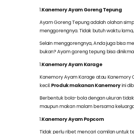
1.
Kanemory
Ayam
Goreng
Tepung
Ayam Goreng Tepung adalah olahan simp
menggorengnya. Tidak butuh waktu lama
Selain menggorengnya, Anda juga bisa m
bukan? Ayam goreng tepung bisa dinikmat
1.
Kanemory
Ayam
Karage
Kanemory Ayam Karage atau Kanemory Ch
kecil.
Produk
makanan
Kanemory
ini di
Berbentuk bola-bola dengan ukuran tidak
maupun makan malam bersama keluarga. Ini
1.
Kanemory
Ayam
Popcorn
Tidak perlu ribet mencari camilan untu