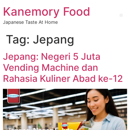
Kanemory Food
Japanese Taste At Home
Tag:
Jepang
Jepang: Negeri 5 Juta
Vending Machine dan
Rahasia Kuliner Abad ke-12