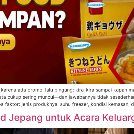
 karena ada promo, lalu bingung: kira-kira sampai kapan 
yata cukup sering muncul—dan jawabannya tidak sesederhan
 faktor: jenis produknya, suhu freezer, kondisi kemasan,
d Jepang untuk Acara Keluar