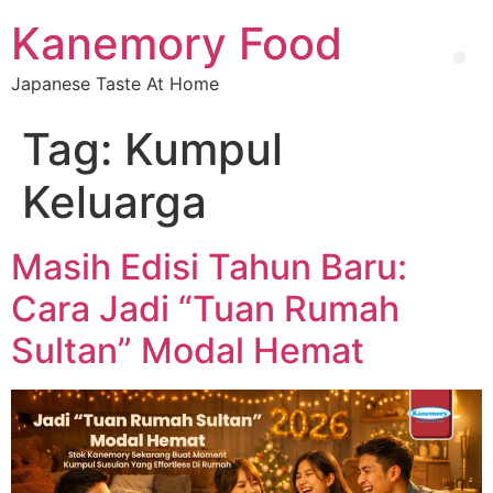
Kanemory Food
Japanese Taste At Home
Tag:
Kumpul
Keluarga
Masih Edisi Tahun Baru:
Cara Jadi “Tuan Rumah
Sultan” Modal Hemat