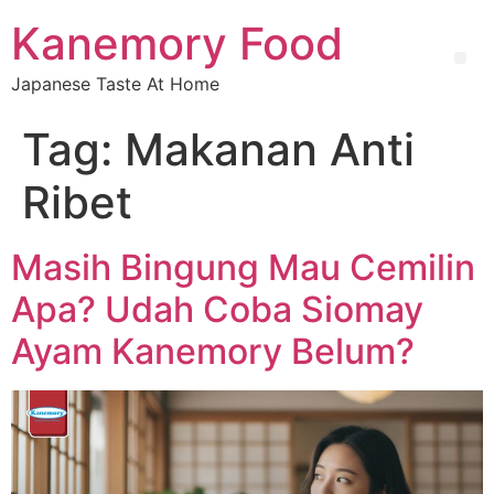
Kanemory Food
Japanese Taste At Home
Tag:
Makanan Anti
Ribet
Masih Bingung Mau Cemilin
Apa? Udah Coba Siomay
Ayam Kanemory Belum?