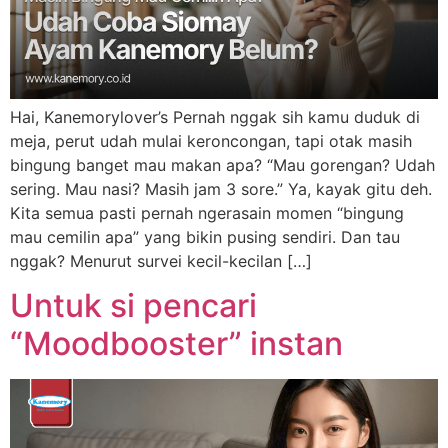
Hai, Kanemorylover’s Pernah nggak sih kamu duduk di
meja, perut udah mulai keroncongan, tapi otak masih
bingung banget mau makan apa? “Mau gorengan? Udah
sering. Mau nasi? Masih jam 3 sore.” Ya, kayak gitu deh.
Kita semua pasti pernah ngerasain momen “bingung
mau cemilin apa” yang bikin pusing sendiri. Dan tau
nggak? Menurut survei kecil-kecilan […]
Untuk si pencari
“Moodbooster” instan