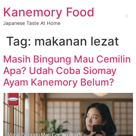
Kanemory Food
Japanese Taste At Home
Tag:
makanan lezat
Masih Bingung Mau Cemilin
Apa? Udah Coba Siomay
Ayam Kanemory Belum?