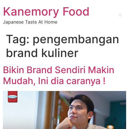
Kanemory Food
Japanese Taste At Home
Tag:
pengembangan
brand kuliner
Bikin Brand Sendiri Makin
Mudah, Ini dia caranya !