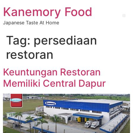
Kanemory Food
Japanese Taste At Home
Tag:
persediaan
restoran
Keuntungan Restoran
Memiliki Central Dapur