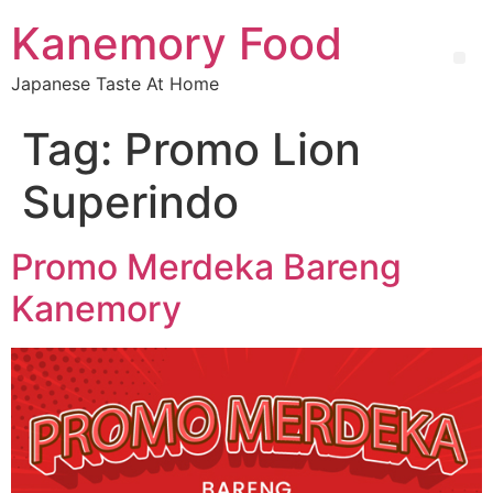
Kanemory Food
Japanese Taste At Home
Tag:
Promo Lion
Superindo
Promo Merdeka Bareng
Kanemory