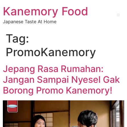
Kanemory Food
Japanese Taste At Home
Tag:
PromoKanemory
Jepang Rasa Rumahan:
Jangan Sampai Nyesel Gak
Borong Promo Kanemory!