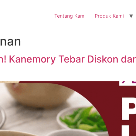
Tentang Kami
Produk Kami
nan
! Kanemory Tebar Diskon dan 