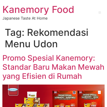
Kanemory Food
Japanese Taste At Home
Tag:
Rekomendasi
Menu Udon
Promo Spesial Kanemory:
Standar Baru Makan Mewah
yang Efisien di Rumah