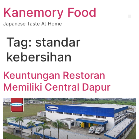
Kanemory Food
Japanese Taste At Home
Tag:
standar
kebersihan
Keuntungan Restoran
Memiliki Central Dapur