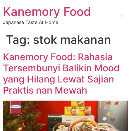
Kanemory Food
Japanese Taste At Home
Tag:
stok makanan
Kanemory Food: Rahasia
Tersembunyi Balikin Mood
yang Hilang Lewat Sajian
Praktis nan Mewah