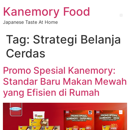
Kanemory Food
Japanese Taste At Home
Tag:
Strategi Belanja
Cerdas
Promo Spesial Kanemory:
Standar Baru Makan Mewah
yang Efisien di Rumah