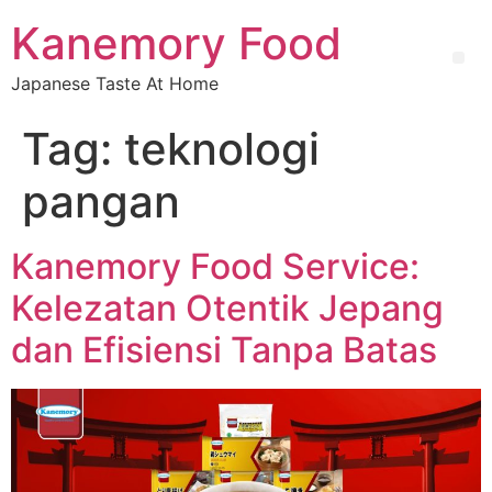
Kanemory Food
Japanese Taste At Home
Tag:
teknologi
pangan
Kanemory Food Service:
Kelezatan Otentik Jepang
dan Efisiensi Tanpa Batas