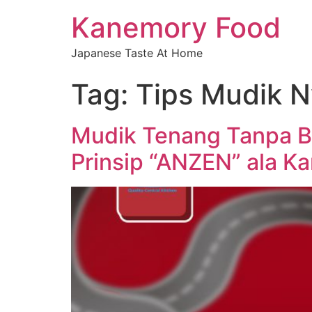
Kanemory Food
Japanese Taste At Home
Tag:
Tips Mudik 
Mudik Tenang Tanpa 
Prinsip “ANZEN” ala K