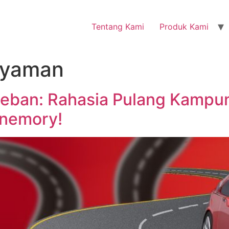
Tentang Kami
Produk Kami
Nyaman
Beban: Rahasia Pulang Kamp
anemory!