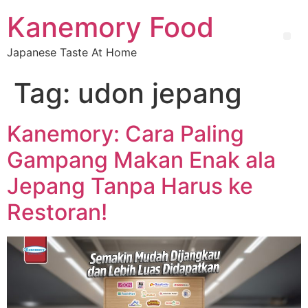
Kanemory Food
Japanese Taste At Home
Tag:
udon jepang
Kanemory: Cara Paling
Gampang Makan Enak ala
Jepang Tanpa Harus ke
Restoran!