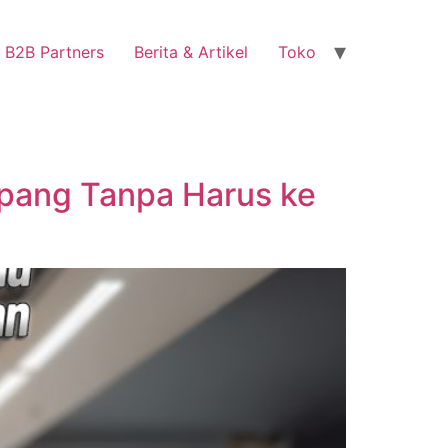
B2B Partners
Berita & Artikel
Toko
pang Tanpa Harus ke