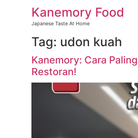
Kanemory Food
Japanese Taste At Home
Tag:
udon kuah
Kanemory: Cara Palin
Restoran!