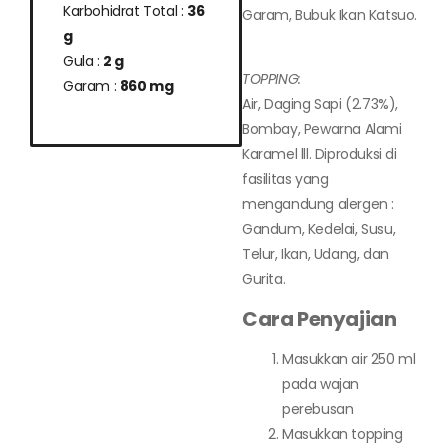
Karbohidrat Total :
36
Garam, Bubuk Ikan Katsuo.
g
Gula :
2 g
TOPPING:
Garam :
860 mg
Air, Daging Sapi (2.73%),
Bombay, Pewarna Alami
Karamel lll. Diproduksi di
fasilitas yang
mengandung alergen :
Gandum, Kedelai, Susu,
Telur, Ikan, Udang, dan
Gurita.
Cara Penyajian
Masukkan air 250 ml
pada wajan
perebusan
Masukkan topping