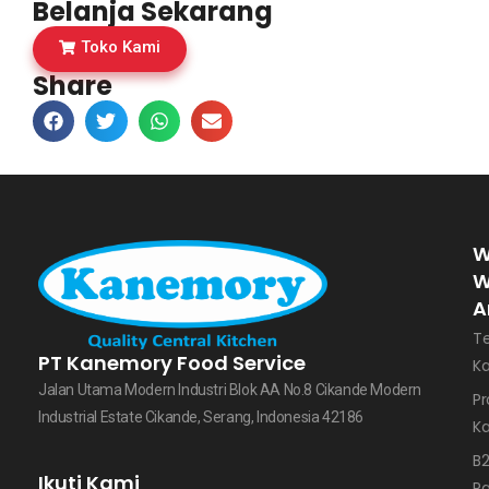
Belanja Sekarang
Toko Kami
Share
W
W
A
T
PT Kanemory Food Service
K
Jalan Utama Modern Industri Blok AA No.8 Cikande Modern
Pr
Industrial Estate Cikande, Serang, Indonesia 42186
K
B
Ikuti Kami
Pa