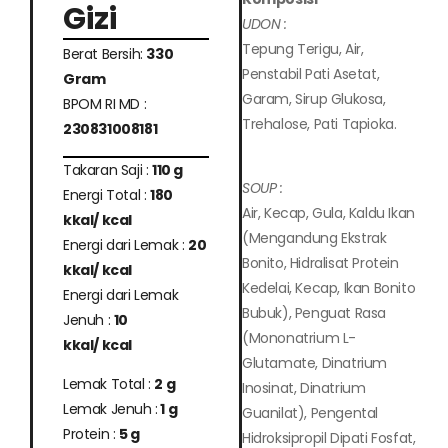
Gizi
UDON :
Tepung Terigu, Air,
Berat Bersih:
330
Penstabil Pati Asetat,
Gram
Garam, Sirup Glukosa,
BPOM RI MD :
Trehalose, Pati Tapioka.
230831008181
Takaran Saji :
110 g
SOUP :
Energi Total :
180
Air, Kecap, Gula, Kaldu Ikan
kkal/ kcal
(Mengandung Ekstrak
Energi dari Lemak :
20
Bonito, Hidralisat Protein
kkal/ kcal
Kedelai, Kecap, Ikan Bonito
Energi dari Lemak
Bubuk), Penguat Rasa
Jenuh :
10
(Mononatrium L-
kkal/ kcal
Glutamate, Dinatrium
Lemak Total :
2 g
Inosinat, Dinatrium
Lemak Jenuh :
1 g
Guanilat), Pengental
Protein :
5 g
Hidroksipropil Dipati Fosfat,