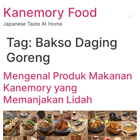
Kanemory Food
Japanese Taste At Home
Tag:
Bakso Daging
Goreng
Mengenal Produk Makanan
Kanemory yang
Memanjakan Lidah